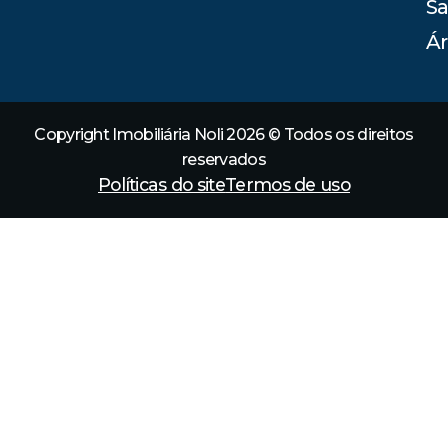
Sa
Ár
Copyright Imobiliária Noli 2026 © Todos os direitos
reservados
Políticas do site
Termos de uso