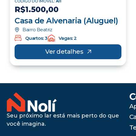
CÓDIGO DO IMÓVEL:
A11
R$1.500,00
Casa de Alvenaria (Aluguel)
Bairro Beatriz
Quartos: 3
Vagas: 2
Ver detalhes
C
A
Seu próximo lar está mais perto do que
C
você imagina.
Te