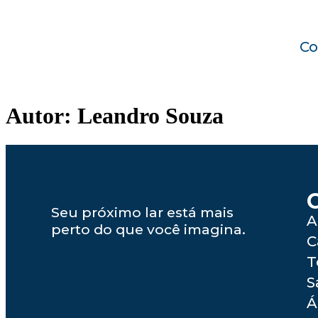
Co
Autor:
Leandro Souza
Seu próximo lar está mais
A
perto do que você imagina.
C
T
S
Á