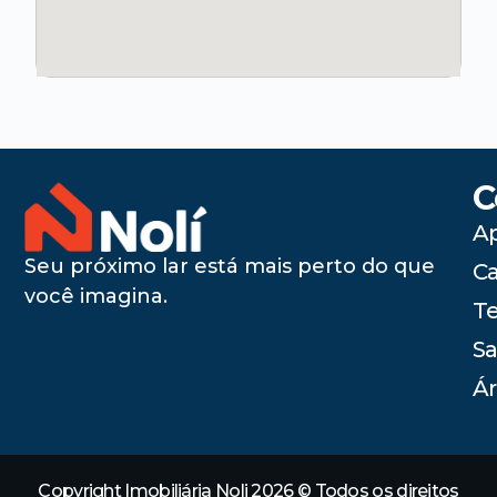
C
A
Seu próximo lar está mais perto do que
C
você imagina.
Te
Sa
Ár
Copyright Imobiliária Noli 2026 © Todos os direitos