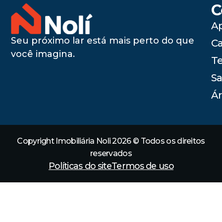
C
A
Seu próximo lar está mais perto do que
C
você imagina.
Te
Sa
Ár
Copyright Imobiliária Noli 2026 © Todos os direitos
reservados
Políticas do site
Termos de uso