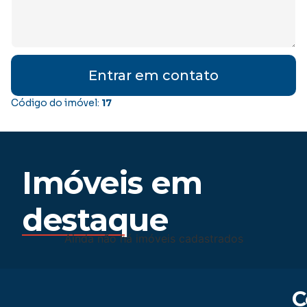
Entrar em contato
Código do imóvel:
17
Imóveis em
destaque
Ainda não há imóveis cadastrados
C