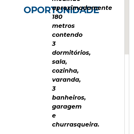
aproximadamente
OPORTUNIDADE
180
metros
contendo
3
dormitórios,
sala,
cozinha,
varanda,
3
banheiros,
garagem
e
churrasqueira.