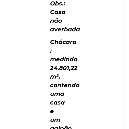
Obs.:
Casa
não
averbada
Chácara
:
medindo
24.801,22
m²,
contendo
uma
casa
e
um
galpão