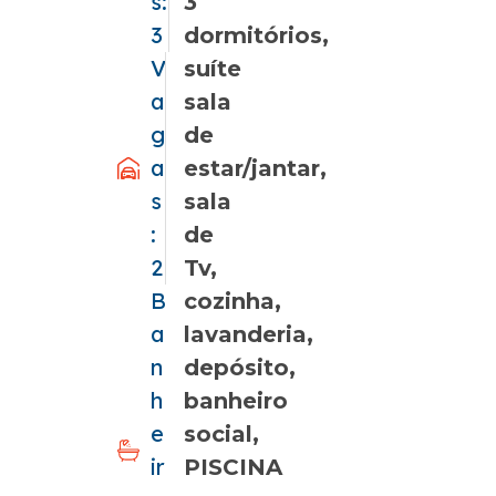
s:
3
3
dormitórios,
V
suíte
a
sala
g
de
a
estar/jantar,
s
sala
:
de
2
Tv,
B
cozinha,
a
lavanderia,
n
depósito,
h
banheiro
e
social,
ir
PISCINA