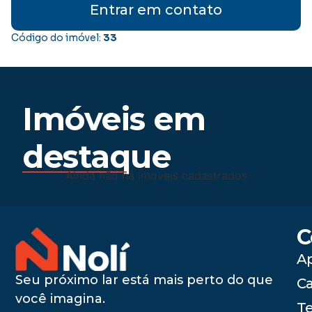
Entrar em contato
Código do imóvel:
33
Imóveis em
destaque
Ainda não há imóveis cadastrados
C
A
Seu próximo lar está mais perto do que
C
você imagina.
Te