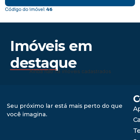
Código do imóvel:
46
Imóveis em
destaque
Ainda não há imóveis cadastrados
C
Seu próximo lar está mais perto do que
A
você imagina.
C
Te