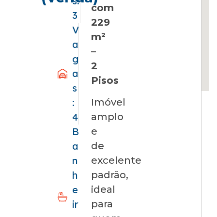
s:
com
3
229
V
m²
a
–
g
2
a
Pisos
s
Imóvel
:
amplo
4
e
B
de
a
excelente
n
padrão,
h
ideal
e
para
ir