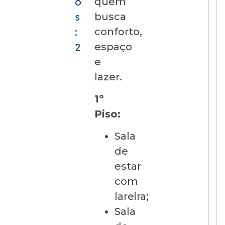
quem
o
busca
s
conforto,
:
espaço
2
e
lazer.
1º
Piso:
Sala
de
estar
com
lareira;
Sala