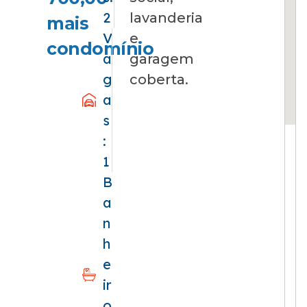
2
lavanderia
mais
V
e
condomínio
a
garagem
g
coberta.
a
s
:
1
B
a
n
h
e
ir
o