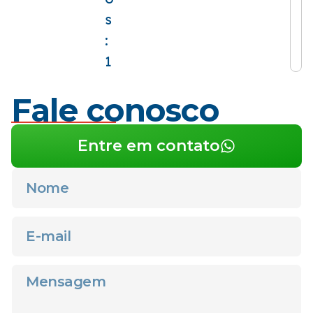
s
:
1
Fale conosco
Entre em contato