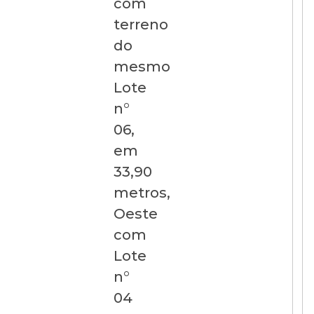
com
terreno
do
mesmo
Lote
n°
06,
em
33,90
metros,
Oeste
com
Lote
n°
04