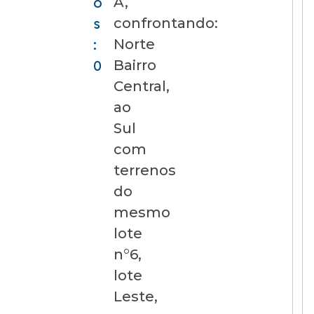
A,
o
confrontando:
s
Norte
:
Bairro
0
Central,
ao
Sul
com
terrenos
do
mesmo
lote
n°6,
lote
Leste,