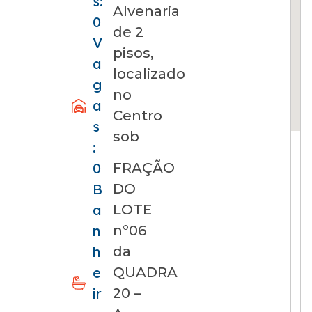
s:
Alvenaria
0
de 2
V
pisos,
a
localizado
g
no
a
Centro
s
sob
:
FRAÇÃO
0
DO
B
LOTE
a
n°06
n
da
h
QUADRA
e
20 –
ir