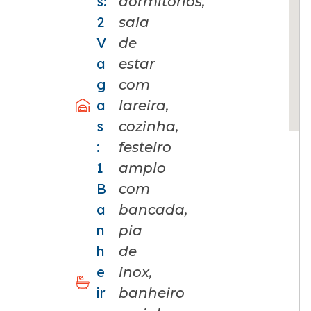
s:
dormitórios,
2
sala
V
de
a
estar
g
com
a
lareira,
s
cozinha,
:
festeiro
1
amplo
B
com
a
bancada,
n
pia
h
de
e
inox,
ir
banheiro