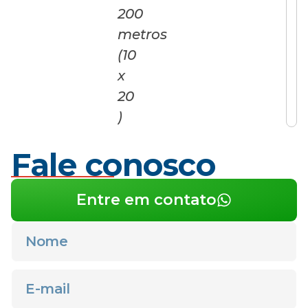
200
metros
(10
x
20
)
Fale conosco
Entre em contato