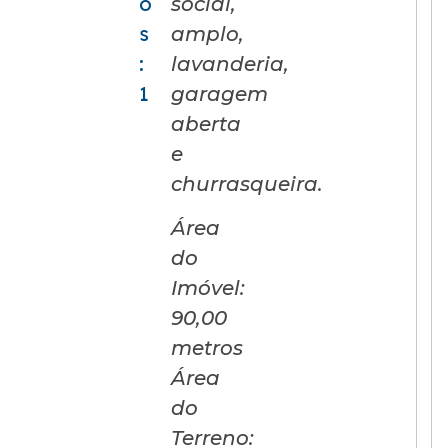
o
social,
s
amplo,
:
lavanderia,
1
garagem
aberta
e
churrasqueira.
Área
do
Imóvel:
90,00
metros
Área
do
Terreno: