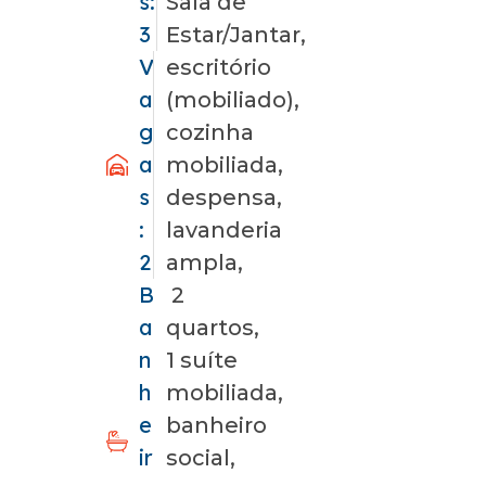
s:
Sala de
3
Estar/Jantar,
V
escritório
a
(mobiliado),
g
cozinha
a
mobiliada,
s
despensa,
:
lavanderia
2
ampla,
B
2
a
quartos,
n
1 suíte
h
mobiliada,
e
banheiro
ir
social,