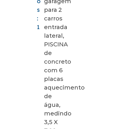
o
garagem
s
para 2
:
carros
1
entrada
lateral,
PISCINA
de
concreto
com 6
placas
aquecimento
de
água,
medindo
3,5 X