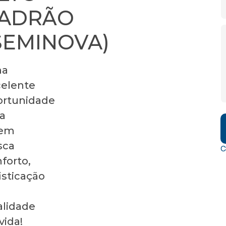
ADRÃO
SEMINOVA)
a
celente
ortunidade
a
em
sca
C
forto,
isticação
alidade
vida!