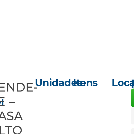
Unidades
Itens
Loca
ENDE-
E –
l
ASA
LTO