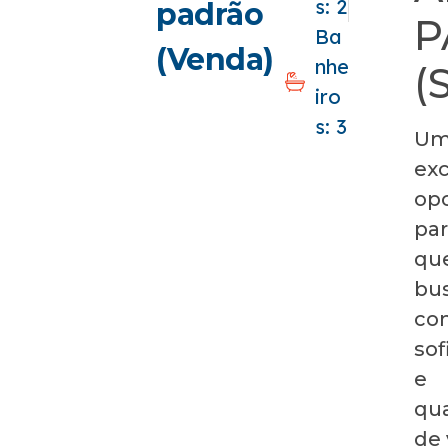
s: 2
padrão
P
Ba
(Venda)
nhe
(
iro
s: 3
Um
ex
op
par
qu
bu
con
sof
e
qu
de 