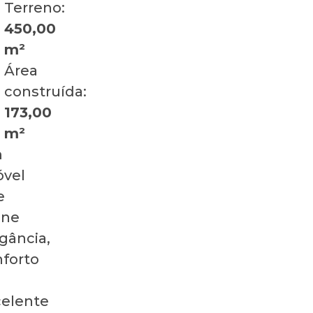
Terreno:
450,00
m²
Área
construída:
173,00
m²
m
óvel
e
úne
gância,
forto
celente