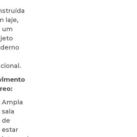
nstruída
 laje,
 um
jeto
derno
cional.
vimento
reo:
Ampla
sala
de
estar