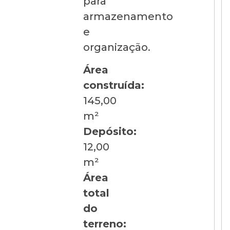
para
armazenamento
e
organização.
Área
construída:
145,00
m²
Depósito:
12,00
m²
Área
total
do
terreno: