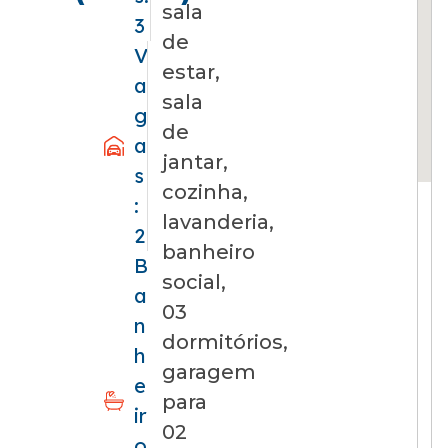
sala
3
de
V
estar,
a
sala
g
de
a
jantar,
s
cozinha,
:
lavanderia,
2
banheiro
B
social,
a
03
n
dormitórios,
h
garagem
e
para
ir
02
o