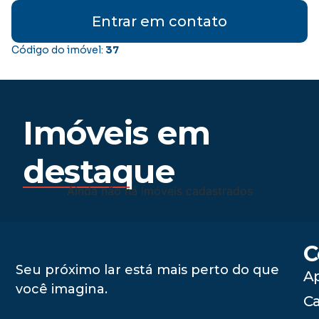
Entrar em contato
Código do imóvel:
37
Imóveis em
destaque
Ainda não há imóveis cadastrados
C
Seu próximo lar está mais perto do que
A
você imagina.
C