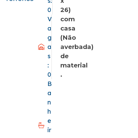
s:
x
0
26)
V
com
a
casa
g
(Não
a
averbada)
s
de
:
material
0
.
B
a
n
h
e
ir