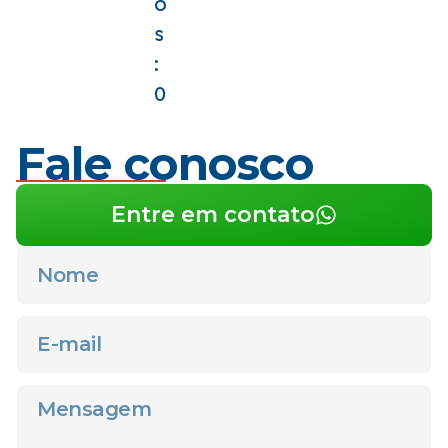
o
s
:
0
Fale conosco
Entre em contato