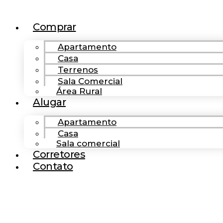
Ir
para
Comprar
o
conteúdo
Apartamento
Casa
Terrenos
Sala Comercial
Área Rural
Alugar
Apartamento
Casa
Sala comercial
Corretores
Contato